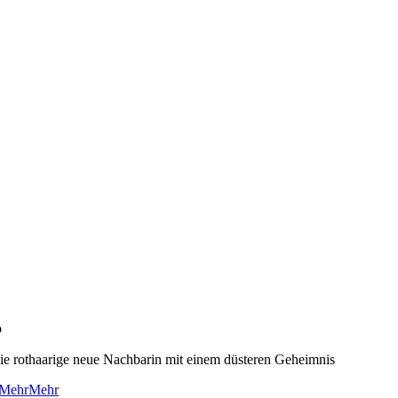
o
ie rothaarige neue Nachbarin mit einem düsteren Geheimnis
Mehr
Mehr