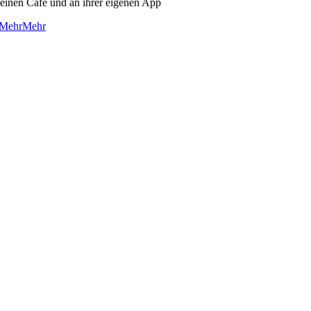
leinen Café und an ihrer eigenen App
Mehr
Mehr