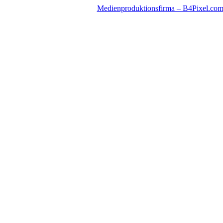
Zum
Medienproduktionsfirma – B4Pixel.co
Inhalt
springen