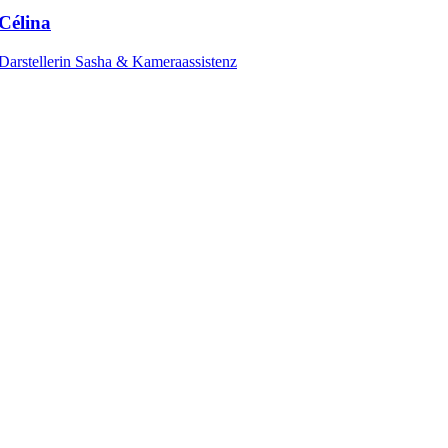
Célina
Darstellerin Sasha & Kameraassistenz