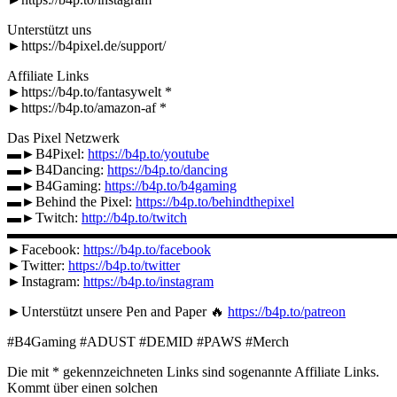
Unterstützt uns
►https://b4pixel.de/support/
Affiliate Links
►https://b4p.to/fantasywelt *
►https://b4p.to/amazon-af *
Das Pixel Netzwerk
▬►B4Pixel:
https://b4p.to/youtube
▬►B4Dancing:
https://b4p.to/dancing
▬►B4Gaming:
https://b4p.to/b4gaming
▬►Behind the Pixel:
https://b4p.to/behindthepixel
▬►Twitch:
http://b4p.to/twitch
▬▬▬▬▬▬▬▬▬▬▬▬▬▬▬▬▬▬▬▬▬▬▬▬▬▬▬
►Facebook:
https://b4p.to/facebook
►Twitter:
https://b4p.to/twitter
►Instagram:
https://b4p.to/instagram
►Unterstützt unsere Pen and Paper 🔥
https://b4p.to/patreon
#B4Gaming #ADUST #DEMID #PAWS #Merch
Die mit * gekennzeichneten Links sind sogenannte Affiliate Links.
Kommt über einen solchen