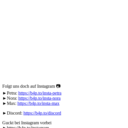
Folgt uns doch auf Instagram 📷
►Petra:
https://b4p.to/insta-petra
►Nora:
https://b4p.to/insta-nora
►Max:
https://b4p.to/insta-max
►Discord:
https://b4p.to/discord
Guckt bei Instagram vorbei
►https://b4p.to/instagram