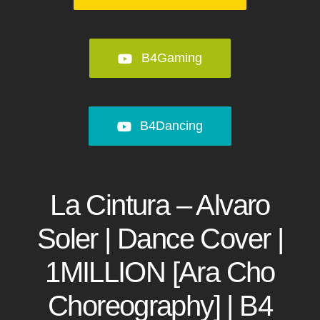
Community
Pixel
B4Gaming
Unterstützt uns
B4Dancing
Kontakt
La Cintura – Alvaro
Soler | Dance Cover |
1MILLION [Ara Cho
Choreography] | B4