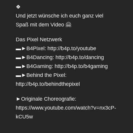
🍀
Und jetzt wünsche ich euch ganz viel
Spaß mit dem Video 🤗
Das Pixel Netzwerk
▬►B4Pixel:
http://b4p.to/youtube
▬►B4Dancing:
http://b4p.to/dancing
▬►B4Gaming:
http://b4p.to/b4gaming
▬►Behind the Pixel:
http://b4p.to/behindthepixel
►Originale Choreografie:
https://www.youtube.com/watch?v=nx3cP-
kCU5w