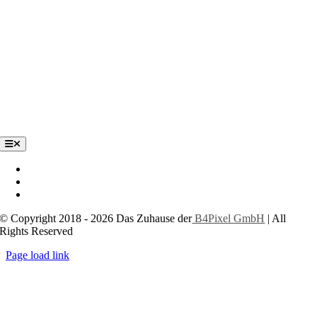
Toggle
Navigation
Impressum
Datenschutzerklärung
Cookie-Einstellungen
© Copyright 2018 - 2026 Das Zuhause der
B4Pixel GmbH
| All
Rights Reserved
Page load link
Nach
oben