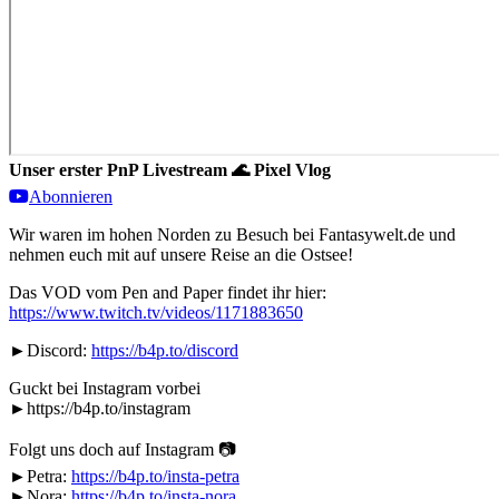
Unser erster PnP Livestream 🌊 Pixel Vlog
Abonnieren
Wir waren im hohen Norden zu Besuch bei Fantasywelt.de und
nehmen euch mit auf unsere Reise an die Ostsee!
Das VOD vom Pen and Paper findet ihr hier:
https://www.twitch.tv/videos/1171883650
►Discord:
https://b4p.to/discord
Guckt bei Instagram vorbei
►https://b4p.to/instagram
Folgt uns doch auf Instagram 📷
►Petra:
https://b4p.to/insta-petra​
►Nora:
https://b4p.to/insta-nora​