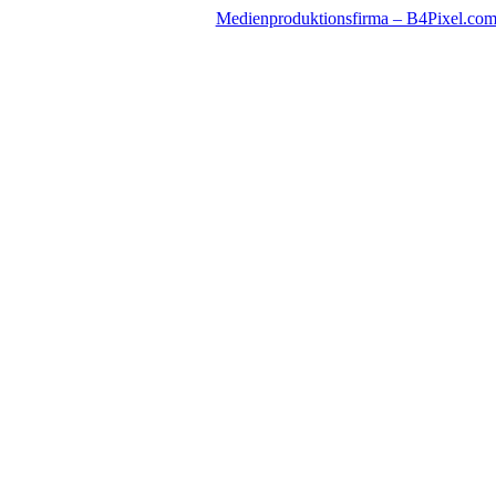
Zum
Medienproduktionsfirma – B4Pixel.co
Inhalt
springen