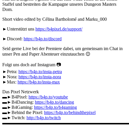
Staffel und bestreiten die Kampagne unseres Dungeon Masters
Dom.
Short video edited by Célina Bartholomé and Marku_000
►Unterstützt uns
https://b4pixel.de/support/
►Discord:
https://b4p.to/discord
Seid gerne Live bei der Premiere dabei, um gemeinsam im Chat in
unser Pen and Paper Abenteuer einzutauchen 😊
Folgt uns doch auf Instagram 📷
►Petra:
https://b4p.to/insta-petra
►Nora:
https://b4p.to/insta-nora
►Max:
https://b4p.to/insta-max
Das Pixel Netzwerk
▬►B4Pixel:
https://b4p.to/youtube
▬►B4Dancing:
https://b4p.to/dancing
▬►B4Gaming:
https://b4p.to/b4gaming
▬►Behind the Pixel:
https://b4p.to/behindthepixel
▬►Twitch:
http://b4p.to/twitch
▬▬▬▬▬▬▬▬▬▬▬▬▬▬▬▬▬▬▬▬▬▬▬▬▬▬▬