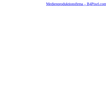
Zum
Medienproduktionsfirma – B4Pixel.co
Inhalt
springen