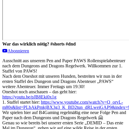
War das wirklich nötig? #shorts #dnd
Abonnieren
Ausschnitt aus unserem Pen and Paper PAWS Rollenspielabenteuer
nach dem Dungeons and Dragons Regelwerk. Willkommen zur 1.
Staffel von PAWS!
Nach dem Oneshot mit unseren Hunden, bestreiten wir nun in der
ersten Staffel des Dungeon und Dragons Abenteuer „PAWS“
weitere Abenteuer. Immer Freitags um 19:30!
Oneshot noch anschauen – das geht hier:
https://youtu.be/pJB8Eki0x1g
1. Staffel startet hier:
https://www.youtube.com/watch?v=Q_orvL-
m80s&list=PLbAkPmkjBX3g3_K_BD2tun_dRLweiGAP9&index=
Wir spielen hier auf B4Gaming regelmäßig eine neue Folge Pen and
Paper nach dem Dungeons und Dragons Regelwerk 🤗
Genau so wie bereits bei unserer ersten Serie „DEMID – Das erste
Mal im Dungeon“, gehen wir auf eine wilde Reise in der ersten