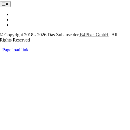
Toggle
Navigation
Impressum
Datenschutzerklärung
Cookie-Einstellungen
© Copyright 2018 - 2026 Das Zuhause der
B4Pixel GmbH
| All
Rights Reserved
Page load link
Nach
oben