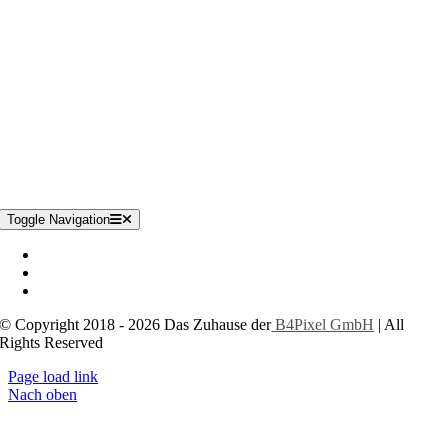
Toggle Navigation
Impressum
Datenschutzerklärung
Cookie-Einstellungen
© Copyright 2018 - 2026 Das Zuhause der
B4Pixel GmbH
| All
Rights Reserved
Page load link
Nach oben