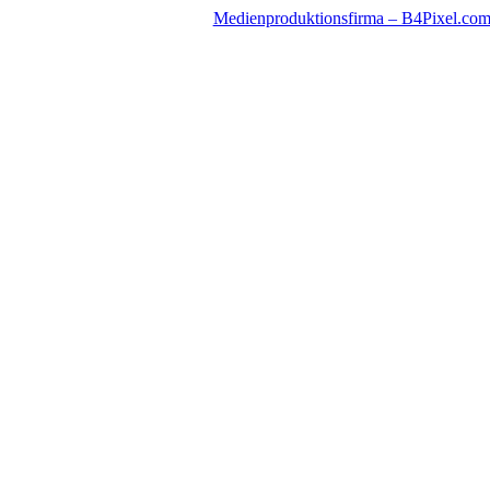
Zum
Medienproduktionsfirma – B4Pixel.co
Inhalt
springen